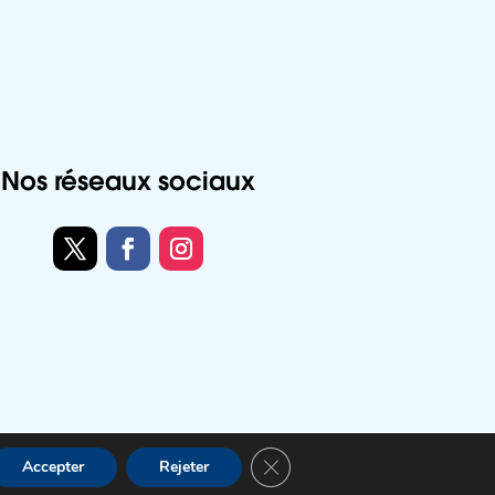
Nos réseaux sociaux
Twitter
Facebook
Instagram
Fermer la bannière des cookies
Accepter
Rejeter
Accessibilité