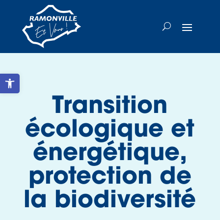
Skip
to
content
Ouvrir la barre d’outils
Transition
écologique et
énergétique,
protection de
la biodiversité