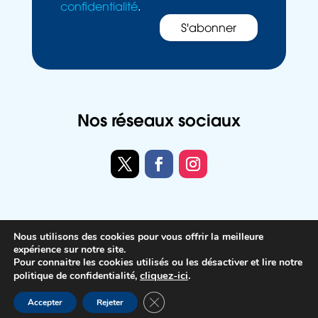
confidentialité
.
Nos réseaux sociaux
Twitter
Facebook
Instagram
Nous utilisons des cookies pour vous offrir la meilleure
Politique de confidentialité
expérience sur notre site.
Pour connaitre les cookies utilisés ou les désactiver et lire notre
Mentions légales
cliquez-ici
.
politique de confidentialité,
Conception Agence Cosiweb
Fermer la bannière des cookies GDP
Accepter
Rejeter
Accessibilité