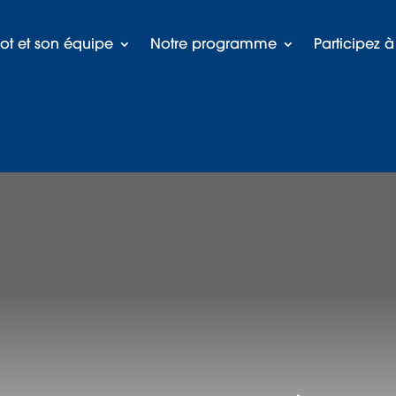
rot et son équipe
Notre programme
Participez 
ollège André Malraux