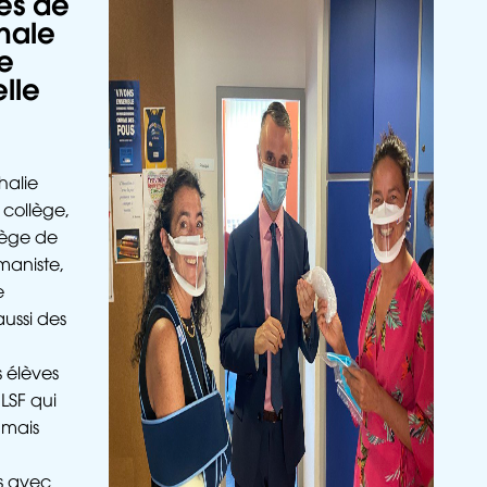
es de
nale
pe
lle
halie
 collège,
lège de
aniste,
e
ussi des
 élèves
LSF qui
 mais
s avec