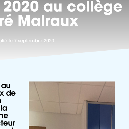
e 2020 au collège
ré Malraux
blié le 7 septembre 2020
e au
ux de
n
la
ine
teur