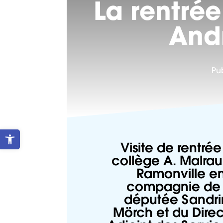
La rentré
And
Pu
Ouvrir la barre d’outils
Visite de rentré
collège A. Malra
Ramonville
e
compagnie de 
députée Sandr
Mörch et du Direc